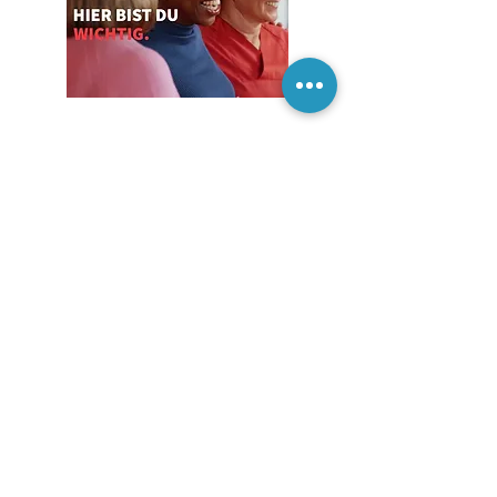
Call me maybe.
Oder schreib
einfach.
Name
E-Mail
Telefonnummer