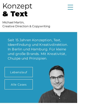
Konzept
& Text
Michael Martin,
Creative Direction & Copywriting
Seit 15 Jahren Konzeption, Text,
Ideenfindung und Kreativdirektion.
In Berlin und Hamburg. Für kleine
und große Brands. Mit Kreativität,
Chuzpe und Prinzipien.
Lebenslauf
Alle Cases