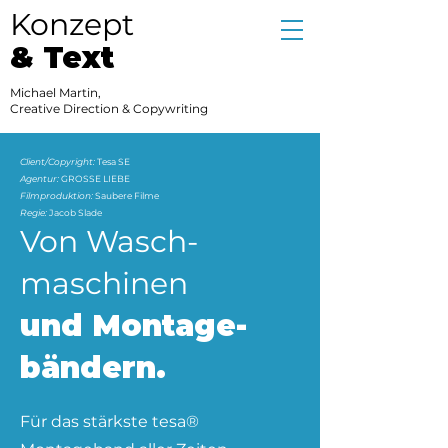
Konzept
& Text
Michael Martin,
Creative Direction & Copywriting
Client/Copyright
:
Tesa SE
Agentur:
GROSSE LIEBE
Filmproduktion:
Saubere Filme
Regie:
Jacob Slade
Von Wasch-
maschinen
und Montage-
bändern.
Für das stärkste tesa®